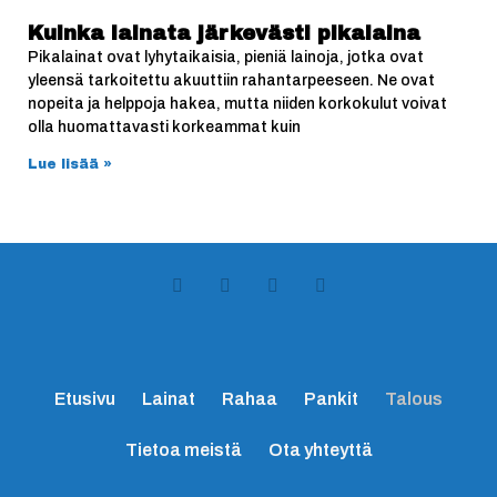
Kuinka lainata järkevästi pikalaina
Pikalainat ovat lyhytaikaisia, pieniä lainoja, jotka ovat
yleensä tarkoitettu akuuttiin rahantarpeeseen. Ne ovat
nopeita ja helppoja hakea, mutta niiden korkokulut voivat
olla huomattavasti korkeammat kuin
Lue lisää »
Etusivu
Lainat
Rahaa
Pankit
Talous
Tietoa meistä
Ota yhteyttä